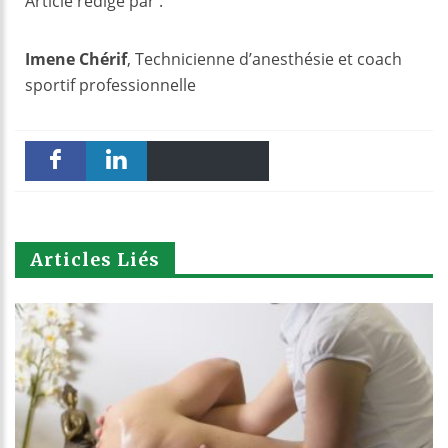
Article rédigé par :
Imene Chérif
, Technicienne d’anesthésie et coach
sportif professionnelle
Email
Print
Faceboo
linkedin
k
Articles Liés