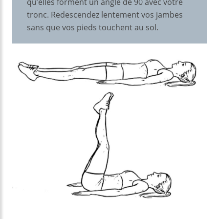
qu’elles forment un angle de 90 avec votre
tronc. Redescendez lentement vos jambes
sans que vos pieds touchent au sol.