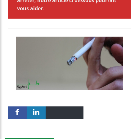
arrêter, notre article ci dessous pourrait
vous aider
.
Email
Print
Faceboo
linkedin
k