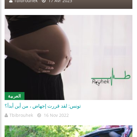
Tbibrouhek
17 Avr 2023
العربية
تونس: لقد قررت إجهاض ، من أين أبدأ؟
Tbibrouhek
16 Nov 2022