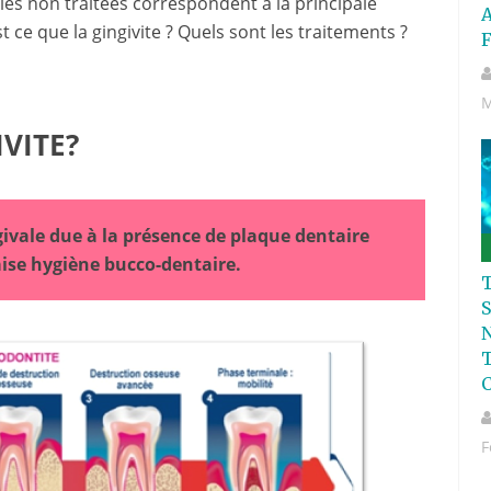
es non traitées correspondent à la principale
A
 ce que la gingivite ? Quels sont les traitements ?
F
M
VITE?
ivale due à la présence de plaque dentaire
se hygiène bucco-dentaire.
S
C
F