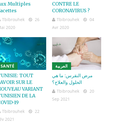
ux Multiples
CONTRE LE
acettes
CORONAVIRUS ?
Tbibrouhek
26
Tbibrouhek
04
ai 2020
Avr 2020
SANTÉ
العربية
TUNISIE: TOUT
مرض النقرس: ما هي
AVOIR SUR LE
الحلول والعلاج؟
NOUVEAU VARIANT
Tbibrouhek
20
TUNISIEN DE LA
Sep 2021
OVID-19
Tbibrouhek
22
év 2021