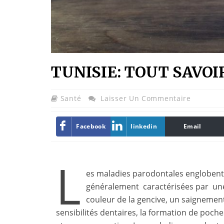
TUNISIE: TOUT SAVOI
Santé
Laisser Un Commentaire
Facebook
linkedin
Email
L
es maladies parodontales englobent l
généralement caractérisées par une 
couleur de la gencive, un saignement
sensibilités dentaires, la formation de poch