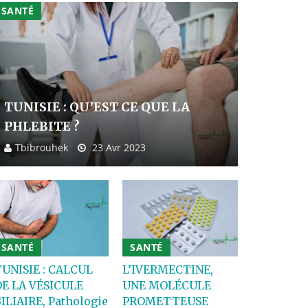
SANTÉ
TUNISIE : QU’EST CE QUE LA
PHLEBITE ?
Tbibrouhek
23 Avr 2023
SANTÉ
SANTÉ
UNISIE : CALCUL
L’IVERMECTINE,
DE LA VÉSICULE
UNE MOLÉCULE
ILIAIRE, Pathologie
PROMETTEUSE