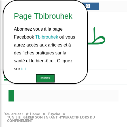
Abonnez vous à la page
Facebook
Tbibrouhek
où vous
aurez accès aux articles et à
des fiches pratiques sur la
santé et le bien-être . Cliquez
sur
ici
ة يعمل الصيام في بدنّا؟
يضات مسموح في تونس ؟
»
»
You are at :
Home
Psycho
TUNISIE : GÉRER SON ENFANT HYPERACTIF LORS DU
CONFINEMENT